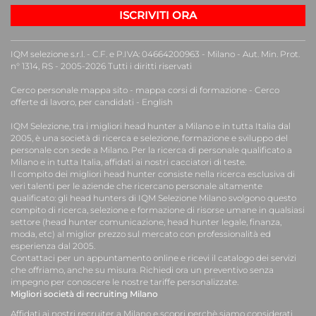
ISCRIVITI ORA
IQM selezione s.r.l. - C.F. e P.IVA: 04664200963 - Milano - Aut. Min. Prot.
n° 1314, RS - 2005-2026 Tutti i diritti riservati
Cerco personale mappa sito
-
mappa corsi di formazione
-
Cerco
offerte di lavoro, per candidati
-
English
IQM Selezione, tra i migliori
head hunter a Milano e in tutta Italia
dal
2005, è una
società di ricerca e selezione, formazione e sviluppo del
personale
con sede a Milano. Per la
ricerca di personale qualificato a
Milano
e in tutta Italia, affidati ai nostri
cacciatori di teste
.
Il compito dei migliori head hunter consiste nella ricerca esclusiva di
veri talenti per le aziende che ricercano personale altamente
qualificato: gli head hunters di IQM Selezione Milano svolgono questo
compito di ricerca, selezione e formazione di risorse umane in qualsiasi
settore (head hunter comunicazione, head hunter legale, finanza,
moda, etc) al miglior prezzo sul mercato con professionalità ed
esperienza dal 2005.
Contattaci per un appuntamento online e ricevi il catalogo dei servizi
che offriamo, anche su misura. Richiedi ora un preventivo senza
impegno per conoscere le nostre tariffe personalizzate.
Migliori società di recruiting Milano
Affidati ai nostri recruiter a Milano e scopri perchè siamo considerati