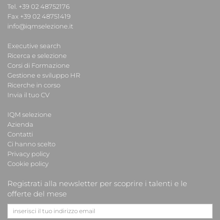
Tel. +39 02 48752176
Fax +39 02 48751419
info@iqmselezione.it
Executive search
Ricerca e selezione
Corsi di Formazione
Gestione e sviluppo HR
Ricerche in corso
Invia il tuo CV
IQM selezione
Azienda
Contatti
Ci hanno scelto
Privacy policy
Cookie policy
Registrati alla newsletter per scoprire i talenti e le
offerte del mese