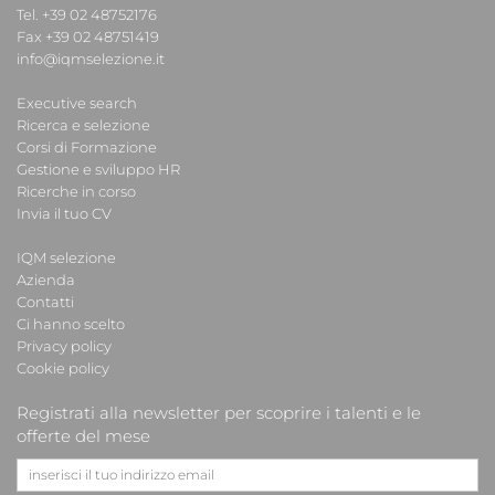
Tel. +39 02 48752176
Fax +39 02 48751419
info@iqmselezione.it
Executive search
Ricerca e selezione
Corsi di Formazione
Gestione e sviluppo HR
Ricerche in corso
Invia il tuo CV
IQM selezione
Azienda
Contatti
Ci hanno scelto
Privacy policy
Cookie policy
Registrati alla newsletter per scoprire i talenti e le
offerte del mese