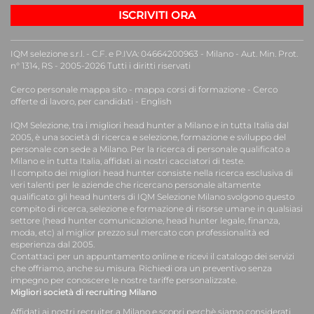
ISCRIVITI ORA
IQM selezione s.r.l. - C.F. e P.IVA: 04664200963 - Milano - Aut. Min. Prot.
n° 1314, RS - 2005-2026 Tutti i diritti riservati
Cerco personale mappa sito
-
mappa corsi di formazione
-
Cerco
offerte di lavoro, per candidati
-
English
IQM Selezione, tra i migliori
head hunter a Milano e in tutta Italia
dal
2005, è una
società di ricerca e selezione, formazione e sviluppo del
personale
con sede a Milano. Per la
ricerca di personale qualificato a
Milano
e in tutta Italia, affidati ai nostri
cacciatori di teste
.
Il compito dei migliori head hunter consiste nella ricerca esclusiva di
veri talenti per le aziende che ricercano personale altamente
qualificato: gli head hunters di IQM Selezione Milano svolgono questo
compito di ricerca, selezione e formazione di risorse umane in qualsiasi
settore (head hunter comunicazione, head hunter legale, finanza,
moda, etc) al miglior prezzo sul mercato con professionalità ed
esperienza dal 2005.
Contattaci per un appuntamento online e ricevi il catalogo dei servizi
che offriamo, anche su misura. Richiedi ora un preventivo senza
impegno per conoscere le nostre tariffe personalizzate.
Migliori società di recruiting Milano
Affidati ai nostri recruiter a Milano e scopri perchè siamo considerati