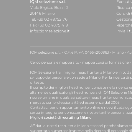
IQM selezione s.r.l.
Executi
Viale Ergisto Bezzi, 2
Ricerca 
20146 Milano
Corsi di
Tel. +39 02 48752176
Gestion
Fax +39 02 48751419
Ricerche
info@iqmselezione.it
Invia il 
IQM selezione s.r.l. - C.F. e P.IVA: 04664200963 - Milano - Aut.
Cerco personale mappa sito
-
mappa corsi di formazione
-
IQM Selezione, tra i migliori
head hunter a Milano e in tutta 
sviluppo del personale
con sede a Milano. Per la
ricerca di 
di teste
.
Il compito dei migliori head hunter consiste nella ricerca e
altamente qualificato: gli head hunters di IQM Selezione M
risorse umane in qualsiasi settore (head hunter comunicazio
mercato con professionalità ed esperienza dal 2005.
Contattaci per un appuntamento online e ricevi il catalogo 
senza impegno per conoscere le nostre tariffe personalizza
Migliori società di recruiting Milano
Affidati ai nostri recruiter a Milano e scopri perchè siamo 
supportato numerose imprese nella ricerca di personale di