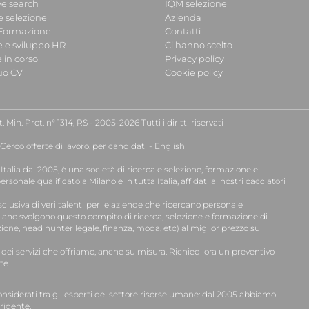
ve search
IQM selezione
e selezione
Azienda
 Formazione
Contatti
e e sviluppo HR
Ci hanno scelto
 in corso
Privacy policy
tuo CV
Cookie policy
 Min. Prot. n° 1314, RS - 2005-2026 Tutti i diritti riservati
Cerco offerte di lavoro, per candidati
-
English
Italia
dal 2005, è una
società di ricerca e selezione, formazione e
personale qualificato a Milano
e in tutta Italia, affidati ai nostri
cacciatori
sclusiva di veri talenti per le aziende che ricercano personale
ilano svolgono questo compito di ricerca, selezione e formazione di
ne, head hunter legale, finanza, moda, etc) al miglior prezzo sul
dei servizi che offriamo, anche su misura. Richiedi ora un preventivo
te.
considerati tra gli esperti del settore risorse umane: dal 2005 abbiamo
rigente.