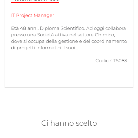
IT Project Manager
Production Manager
Età 48 anni.
Età 47 anni.
Laurea in Ingegneria. Attualmente
Diploma Scientifico. Ad oggi collabora
presso una Società attiva nel settore Chimico,
ricopre il ruolo presso una realtà del settore
dove si occupa della gestione e del coordinamento
Automotive, per conto di cui coordina e
di progetti informatici. I suoi...
supervisiona le attività produttive, garantendo il...
Codice: TS083
Codice: TS082
Ci hanno scelto