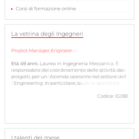
Corsi di formazione online
La vetrina degli Ingegneri
Project Manager Engineer
Mechanical Design Engineer
Età 49 anni.
Età 26 anni.
Laurea in Ingegneria. Presso
Laurea in Ingegneria Meccanica. È
responsabile del coordinamento delle attività dei
un'Azienda attiva nel ramo Engineering, si occupa
progetti, per un´Azienda operante nel settore dell
della progettazione meccanica e industriale di
´Engineering. In particolare, si...
componenti e sistemi, rispettando le specifiche...
Codice: IG082
Codice: IG081
I talenti del mese