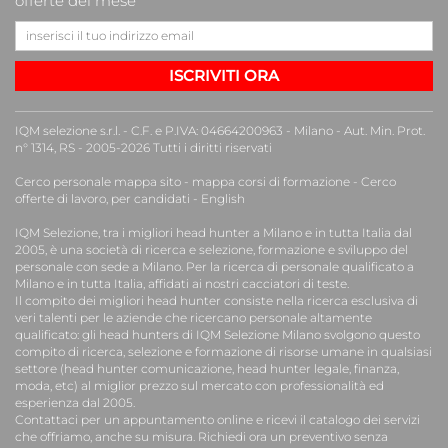
offerte del mese
ISCRIVITI ORA
IQM selezione s.r.l. - C.F. e P.IVA: 04664200963 - Milano - Aut. Min. Prot.
n° 1314, RS - 2005-2026 Tutti i diritti riservati
Cerco personale mappa sito
-
mappa corsi di formazione
-
Cerco
offerte di lavoro, per candidati
-
English
IQM Selezione, tra i migliori
head hunter a Milano e in tutta Italia
dal
2005, è una
società di ricerca e selezione, formazione e sviluppo del
personale
con sede a Milano. Per la
ricerca di personale qualificato a
Milano
e in tutta Italia, affidati ai nostri
cacciatori di teste
.
Il compito dei migliori head hunter consiste nella ricerca esclusiva di
veri talenti per le aziende che ricercano personale altamente
qualificato: gli head hunters di IQM Selezione Milano svolgono questo
compito di ricerca, selezione e formazione di risorse umane in qualsiasi
settore (head hunter comunicazione, head hunter legale, finanza,
moda, etc) al miglior prezzo sul mercato con professionalità ed
esperienza dal 2005.
Contattaci per un appuntamento online e ricevi il catalogo dei servizi
che offriamo, anche su misura. Richiedi ora un preventivo senza