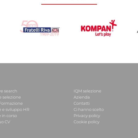
ve search
IQM selezione
e selezione
Azienda
 Formazione
Contatti
e e sviluppo HR
Ci hanno scelto
 in corso
Privacy policy
tuo CV
Cookie policy