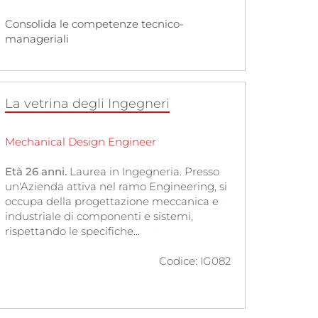
Consolida le competenze tecnico-
manageriali
La vetrina degli Ingegneri
Mechanical Design Engineer
Ingegnere Civile
Età 26 anni.
Età 48 anni.
Laurea in Ingegneria. Presso
Laurea in Ingegneria.
un'Azienda attiva nel ramo Engineering, si
Attualmente lavora presso un'Azienda
occupa della progettazione meccanica e
specializzata nel settore Metallurgico, dove
industriale di componenti e sistemi,
si occupa della progettazione e della
rispettando le specifiche...
supervisione di opere civili. Le...
Codice: IG084
Codice: IG082