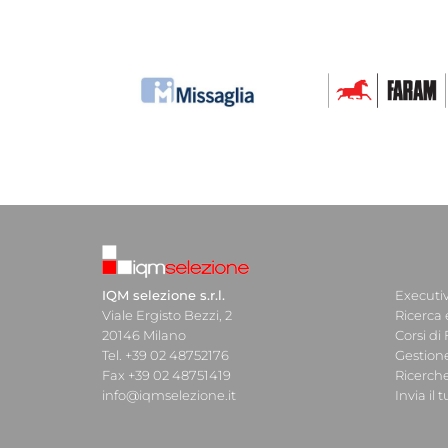
IQM selezione s.r.l.
Executi
Viale Ergisto Bezzi, 2
Ricerca 
20146 Milano
Corsi di
Tel. +39 02 48752176
Gestion
Fax +39 02 48751419
Ricerche
info@iqmselezione.it
Invia il 